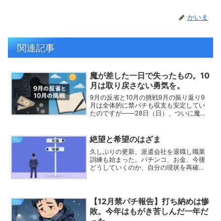
かいま
関連記事
魔が差した一日で失ったもの。10
日記
月は取り戻さない勇気を。
9月の反省と10月の挑戦9月の振り返り9
月は全体的に禁パチも収支も安定してい
たのですが――28日（日）、ついに魔が
差してしまいました。朝のウォーキング
のあと、何気なく立ち寄ったパチンコ
店。「ちょっと気晴らしのつもり」が、
絶望と希望のはざま
日記
気づけば スマスロ戦...
久しぶりの更新。派遣会社を退職し職業
訓練も始まった。パチンコ、お金、今後
どうしていくのか、自分の現状を再確認
するための記録。今のところの絶望正直
言えばパチンコは辞めれていない。職業
訓練校が始まったので平日は行っていな
いけど、休日はどうしても...
【12月禁パチ報告】打ち納めは惨
日記
敗。今年はもがき苦しんだ一年だ
った