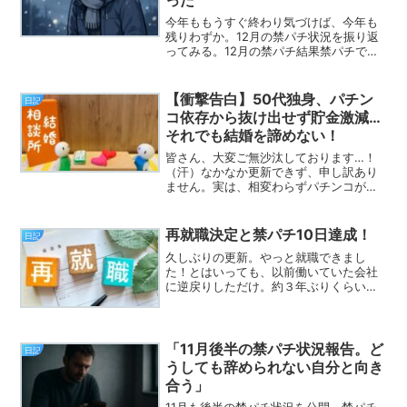
今年ももうすぐ終わり気づけば、今年も
残りわずか。12月の禁パチ状況を振り返
ってみる。12月の禁パチ結果禁パチでき
た日：20日パチンコ収支：-62,000円今
月も、やっぱりマイナス。11月のマイナ
ス9万円よりはマシだけど、使いすぎなの
【衝撃告白】50代独身、パチン
日記
は間違い...
コ依存から抜け出せず貯金激減…
それでも結婚を諦めない！
皆さん、大変ご無沙汰しております…！
（汗）なかなか更新できず、申し訳あり
ません。実は、相変わらずパチンコが辞
められず、貯金がみるみる減っていくと
いう、なんとも情けない状況が続いてお
ります…（苦笑）。最近のパチンコやス
再就職決定と禁パチ10日達成！
日記
ロットは、一撃の爆発力ば...
久しぶりの更新。やっと就職できまし
た！とはいっても、以前働いていた会社
に逆戻りしただけ。約３年ぶりくらいに
復帰することになる。正直、先の見えな
い就職活動に疲れていたのもある。働き
始めて１週間経過した。ありがたいこと
に、自分の都合で辞めたのに...
「11月後半の禁パチ状況報告。ど
日記
うしても辞められない自分と向き
合う」