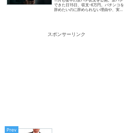
11月も後半の禁パチ状況を公開。禁パチ
できた日15日、収支-6万円。パチンコを
辞めたいのに辞められない理由や、実際
に効果があった行動、今後の対策を正直
にまとめました。パチンコ依存から抜け
出したい方の参考に。
スポンサーリンク