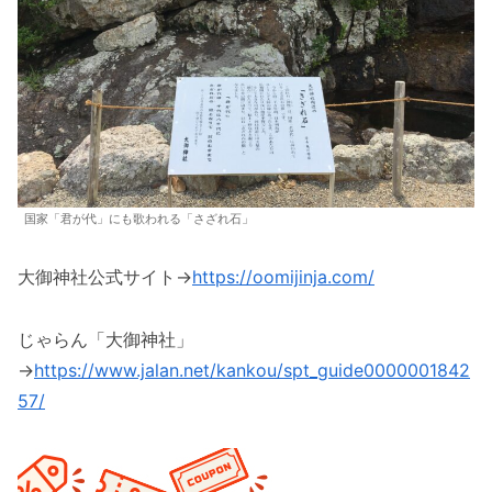
国家「君が代」にも歌われる「さざれ石」
大御神社公式サイト→
https://oomijinja.com/
じゃらん「大御神社」
→
https://www.jalan.net/kankou/spt_guide0000001842
57/