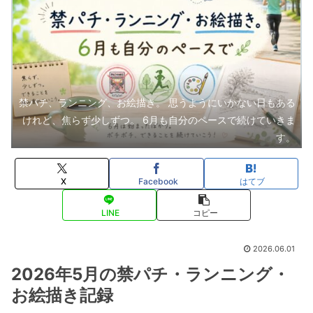
禁パチ、ランニング、お絵描き。 思うようにいかない日もある
けれど、焦らず少しずつ。 6月も自分のペースで続けていきま
す。
X
Facebook
はてブ
LINE
コピー
2026.06.01
2026年5月の禁パチ・ランニング・
お絵描き記録