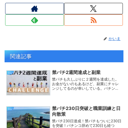
かいま
関連記事
禁パチ2週間達成と副業
日記
禁パチも久しぶりに２週間を達成した。
お金がないのもあるけど、副業にチャレ
ンジしてるのが幸いしている。パチンコ
していた大きな要因はお金を増やした
い。なまじ勝った経験があると、また勝
てるんじゃないかと期待してしまう。そ
んなことを繰り返していると...
禁パチ230日突破と職業訓練と日
日記
向散策
禁パチ230日達成！禁パチもついに230日
を突破！パチンコ辞めて230日も経つ