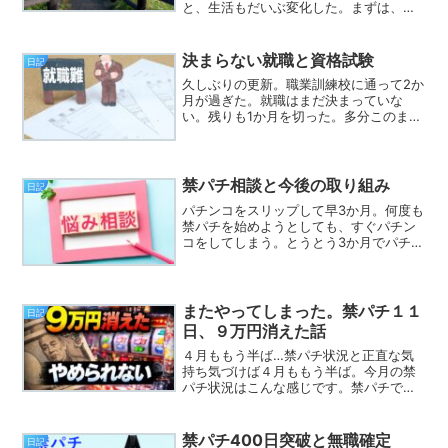
と、生活もだいぶ変化した。まずは、約
18年働いたパチンコ屋を辞めた事。これ
で、仕事にプライベートにと、どっぷり
浸かってたパチンコ業界から引退でき
決まらない就職と資格試験
日記
た。それに伴い、職...
久しぶりの更新。職業訓練校に通って2か
月が過ぎた。就職はまだ決まっていな
い。残りも1か月を切った。多分このまま
だと派遣社員は免れないだろう。ハロー
ワークも相談したが、自分に紹介できる
ものは無さそうそうだ。他の人は、家に
郵便で求人票が届いたそ...
禁パチ相談と今後の取り組み
日記
パチンコをスリップして早3か月。何度も
禁パチを始めようとしても、すぐパチン
コをしてしまう。とうとう3か月でパチン
コに30万使ってしまう。これではいけな
いと思い、久しぶりに「ギャンブル依存
症予防回復支援センター」に電話してみ
た。心理カウンセラ...
またやってしまった。禁パチ１１
日記
日、９万円消えた話
４月ももう半ば…禁パチ状況と正直な気
持ち気づけば４月ももう半ば。今月の禁
パチ状況はこんな感じです。禁パチでき
た日：11日失ったお金：92,000円先月と
は打って変わって、パチンコ・スロット
ともに絶不調。あれだけ調子が良かった
禁パチ400日突破と無職確定
日記