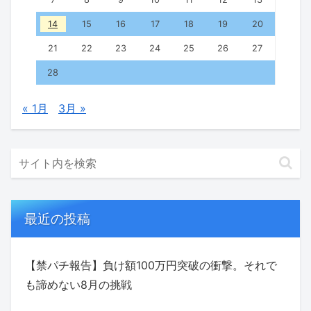
14
15
16
17
18
19
20
21
22
23
24
25
26
27
28
« 1月
3月 »
最近の投稿
【禁パチ報告】負け額100万円突破の衝撃。それで
も諦めない8月の挑戦