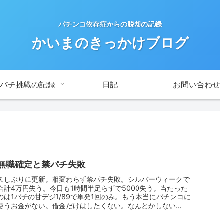
パチンコ依存症からの脱却の記録
かいまのきっかけブログ
パチ挑戦の記録
日記
お問い合わせ
無職確定と禁パチ失敗
久しぶりに更新。相変わらず禁パチ失敗。シルバーウィークで
合計4万円失う。今日も1時間半足らずで5000失う。当たった
のは1パチの甘デジ1/89で単発1回のみ。もう本当にパチンコに
使うお金がない。借金だけはしたくない。なんとかしない
と…。今の...