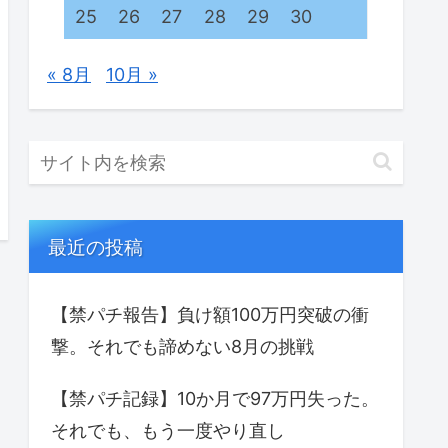
25
26
27
28
29
30
« 8月
10月 »
最近の投稿
【禁パチ報告】負け額100万円突破の衝
撃。それでも諦めない8月の挑戦
【禁パチ記録】10か月で97万円失った。
それでも、もう一度やり直し