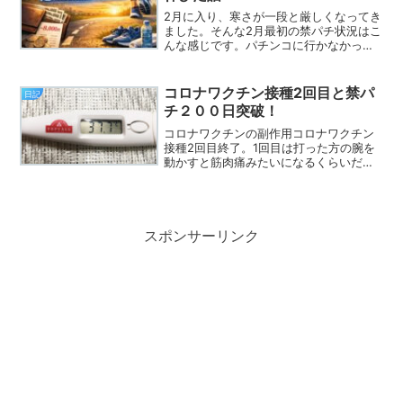
2月に入り、寒さが一段と厳しくなってき
ました。そんな2月最初の禁パチ状況はこ
んな感じです。パチンコに行かなかった
日：5日使ってしまったお金：-8,000円
結局、1日だけ行ってしまいました。いつ
もは20スロを打つのですが、この日は10
コロナワクチン接種2回目と禁パ
日記
スロに変...
チ２００日突破！
コロナワクチンの副作用コロナワクチン
接種2回目終了。1回目は打った方の腕を
動かすと筋肉痛みたいになるくらいだっ
た。2回目もそんな感じかなと思ってたけ
ど、当日はなんともなかった。次の日の
朝、やはり腕が痛い。昼頃になると、背
中の痛みや体の寒気、...
スポンサーリンク