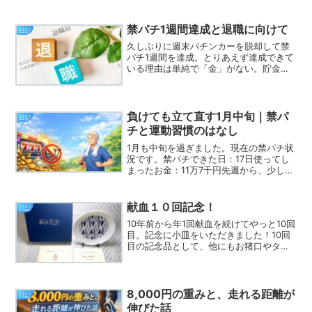
に「パチンコ依存症です」と告白するの
は勇気がいるけど、全然知らない人に依
存症です。禁パチがんば...
禁パチ1週間達成と退職に向けて
日記
久しぶりに週末パチンカーを脱却して禁
パチ1週間を達成。とりあえず達成できて
いる理由は単純で「金」がない。貯金も
10万円を切った。そして今月で約1年続け
た派遣会社を退職。借金だけは、もうし
たくないので、ここで踏みとどまらなけ
ればならない。ただ...
負けても立て直す1月中旬｜禁パ
日記
チと運動習慣のはなし
1月も中旬を過ぎました。現在の禁パチ状
況です。禁パチできた日：17日使ってし
まったお金：11万7千円先週から、少しだ
け負け額が増えました。……とはいえ、
「少し」で済んだのは、ただの偶然で
す。20スロで約2万円負けたあと、1円パ
献血１０回記念！
日記
チンコで1万8...
10年前から年1回献血を続けてやっと10回
目。記念に小皿をいただきました！10回
目の記念品として、他にもお猪口やタオ
ル、お箸などが選べたのだけど、欲しか
ったお猪口は品切れでなかった。ちょっ
と残念。タオルとお箸は使ったら無くな
るような気がして...
8,000円の重みと、走れる距離が
日記
伸びた話