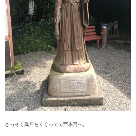
さっそく鳥居をくぐってで西本宮へ。