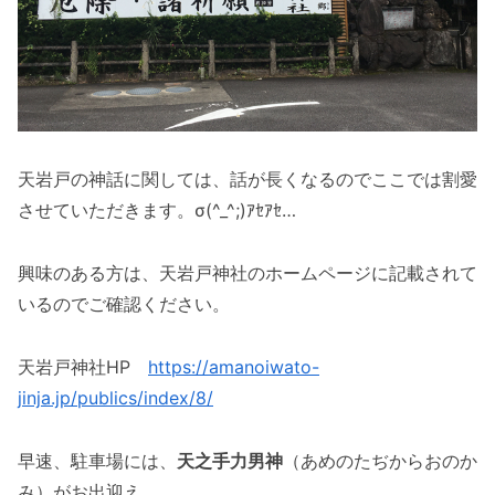
天岩戸の神話に関しては、話が長くなるのでここでは割愛
させていただきます。σ(^_^;)ｱｾｱｾ…
興味のある方は、天岩戸神社のホームページに記載されて
いるのでご確認ください。
天岩戸神社HP
https://amanoiwato-
jinja.jp/publics/index/8/
早速、駐車場には、
天之手力男神
（あめのたぢからおのか
み）がお出迎え。