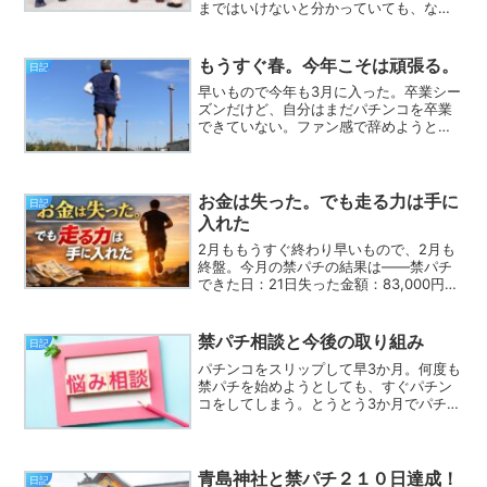
まではいけないと分かっていても、なか
なか抜け出せずにいます。そんな自分に
少しでも変化を与えたくて――思い切っ
て、婚活を再開することにしました。5年
もうすぐ春。今年こそは頑張る。
日記
ほど前に登録していた結...
早いもので今年も3月に入った。卒業シー
ズンだけど、自分はまだパチンコを卒業
できていない。ファン感で辞めようと思
っていたけど、休みのたびに打ってしま
う。最近では、仕事終わりまで手を出す
始末。仕事のストレスのせいにしてしま
う自分がいる。正直、自...
お金は失った。でも走る力は手に
日記
入れた
2月ももうすぐ終わり早いもので、2月も
終盤。今月の禁パチの結果は――禁パチ
できた日：21日失った金額：83,000円そ
して、10月から記録している累計は－
557,000円。5か月で55万円以上を失って
しまいました。55万円あれば…これだけ
禁パチ相談と今後の取り組み
日記
あ...
パチンコをスリップして早3か月。何度も
禁パチを始めようとしても、すぐパチン
コをしてしまう。とうとう3か月でパチン
コに30万使ってしまう。これではいけな
いと思い、久しぶりに「ギャンブル依存
症予防回復支援センター」に電話してみ
た。心理カウンセラ...
青島神社と禁パチ２１０日達成！
日記