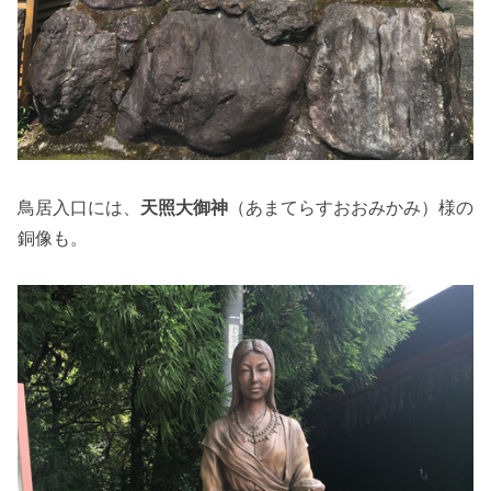
鳥居入口には、
天照大御神
（あまてらすおおみかみ）様の
銅像も。