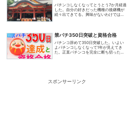
パチンコしなくなってとうとう7か月経過
した。自分の好きだった機種の後継機が
続々出てきてる。興味がないわけではな
いけど、何万もかけて打ちたいかといわ
れると思いとどまれるようになったと思
う。7か月禁パチした報告に青島神社に行
ってみた。青島神社何...
禁パチ350日突破と資格合格
日記
パチンコ辞めて350日突破した。いよい
よパチンコしなくなって1年が見えてき
た。正直パチンコを完全に断ち切ったわ
けではない。YouTubeで昔好きだった機
種の歌を聴いたり、以前買ったスロット
アプリで遊んでみたりと今のところほど
よくパチンコと付...
スポンサーリンク