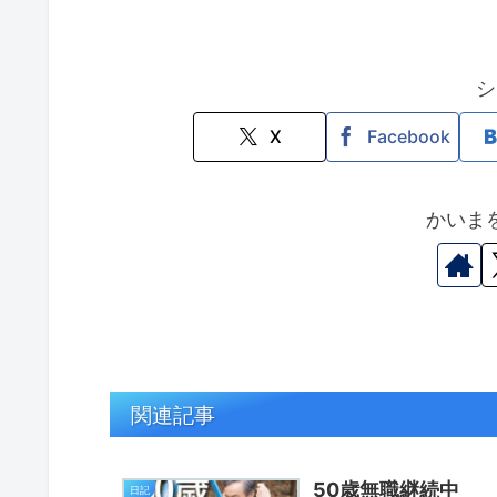
シ
X
Facebook
かいま
関連記事
50歳無職継続中
日記