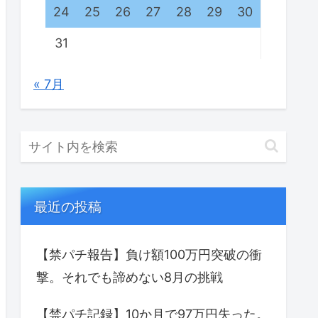
24
25
26
27
28
29
30
31
« 7月
最近の投稿
【禁パチ報告】負け額100万円突破の衝
撃。それでも諦めない8月の挑戦
【禁パチ記録】10か月で97万円失った。