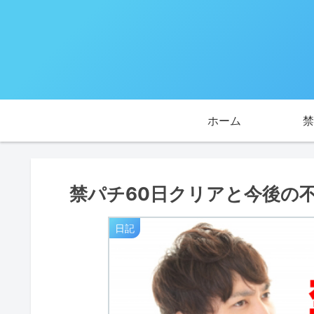
ホーム
禁
禁パチ60日クリアと今後の
日記