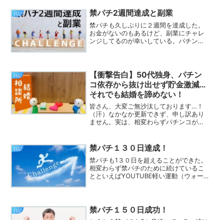
てしまったけど【転生したらスライムだ
った件】の３期、【葬送...
禁パチ2週間達成と副業
日記
禁パチも久しぶりに２週間を達成した。
お金がないのもあるけど、副業にチャレ
ンジしてるのが幸いしている。パチンコ
していた大きな要因はお金を増やした
い。なまじ勝った経験があると、また勝
てるんじゃないかと期待してしまう。そ
んなことを繰り返していると...
【衝撃告白】50代独身、パチン
日記
コ依存から抜け出せず貯金激減…
それでも結婚を諦めない！
皆さん、大変ご無沙汰しております…！
（汗）なかなか更新できず、申し訳あり
ません。実は、相変わらずパチンコが辞
められず、貯金がみるみる減っていくと
いう、なんとも情けない状況が続いてお
ります…（苦笑）。最近のパチンコやス
禁パチ１３０日達成！
日記
ロットは、一撃の爆発力ば...
禁パチも1３０日を超えることができた。
相変わらず禁パチのために続けているこ
とといえばYOUTUBE軽い運動（ウォー
キングやストレッチ）スマホゲーム（ド
ラクエウォーク）毎日しているのは、以
上の３つ。家計簿とか財布の整理は、最
近しなくてもパチン...
禁パチ１５０日成功！
日記