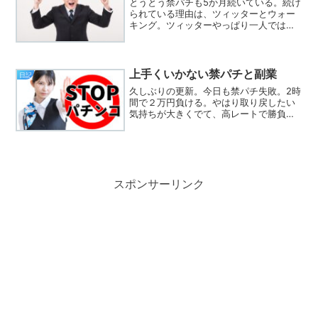
とうとう禁パチも5か月続いている。続け
られている理由は、ツィッターとウォー
キング。ツィッターやっぱり一人では、
禁パチは続かない。自分の親や知り合い
に「パチンコ依存症です」と告白するの
は勇気がいるけど、全然知らない人に依
存症です。禁パチがんば...
上手くいかない禁パチと副業
日記
久しぶりの更新。今日も禁パチ失敗。2時
間で２万円負ける。やはり取り戻したい
気持ちが大きくでて、高レートで勝負し
てしまう。20スロ→４パチ→２パチ→１
パチと軍資金が少なくなるにつれてレー
トを落としていく。でも、20スロで3回
当たりを引いただけ...
スポンサーリンク