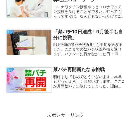
コロナワクチン接種やっとコロナワクチ
ン接種を受けることができた。打っても
らってすぐは、なんともなかったけど2，
3時間くらい経ってから少し痛みを感じ
る。一日経った今でも、腕を動かすと痛
む。2回目はまだまだ先。今まで通り消毒
「禁パチ10日達成！9月後半も自
日記
や人込みなど気をつけ...
分に挑戦」
9月中旬の禁パチ状況9月も中旬を過ぎま
した。ここまでの禁パチ状況を振り返り
ます。パチンコに行かなかった日：10日
収支：マイナスなし、プラス3,000円な
んとか貯玉でやりくりしつつ、工夫して
パチンコを避けています。具体的には、
禁パチ再開新たなる挑戦
日記
仕事帰りに寄らな...
明けましておめでとうございます。本年
もどうかよろしくお願い致します。ここ2
か月間禁パチ失敗してしまった。理由と
しては、仕事が変わってせ生活環境が変
わってしまった事で、パチンコする理由
を作ってしまった事。ストレスが溜まっ
た。少し気分転換にと安...
スポンサーリンク