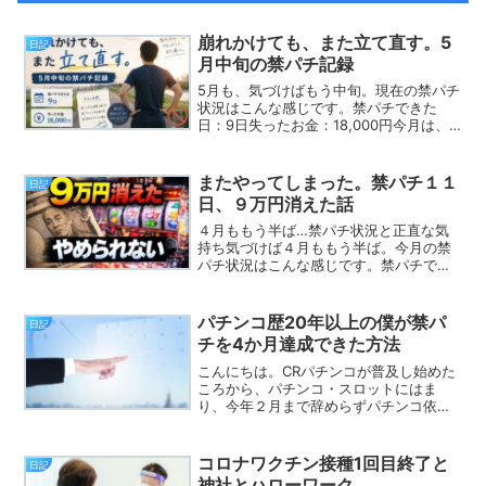
崩れかけても、また立て直す。5
日記
月中旬の禁パチ記録
5月も、気づけばもう中旬。現在の禁パチ
状況はこんな感じです。禁パチできた
日：9日失ったお金：18,000円今月は、
先月末に少し貯玉ができたこともあって
か、パチンコへ行く回数が増えてしまっ
ています。特に多いのが仕事帰り。「少
またやってしまった。禁パチ１１
日記
しだけ」のつもりで...
日、９万円消えた話
４月ももう半ば…禁パチ状況と正直な気
持ち気づけば４月ももう半ば。今月の禁
パチ状況はこんな感じです。禁パチでき
た日：11日失ったお金：92,000円先月と
は打って変わって、パチンコ・スロット
ともに絶不調。あれだけ調子が良かった
パチンコ歴20年以上の僕が禁パ
日記
先月のプラスも、...
チを4か月達成できた方法
こんにちは。CRパチンコが普及し始めた
ころから、パチンコ・スロットにはま
り、今年２月まで辞めらずパチンコ依存
していた「かいま」です。まだ、4か月で
すが、仕事帰りや休日に毎日パチンコ屋
に通っていた僕が辞められています。い
コロナワクチン接種1回目終了と
日記
ろいろ辞めるためにして...
神社とハローワーク