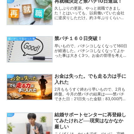
再就職決定と禁パチ10日達成！
日記
久しぶりの更新。やっと就職できまし
た！とはいっても、以前働いていた会社
に逆戻りしただけ。約３年ぶりくらいに
復帰することになる。正直、先の見えな
い就職活動に疲れていたのもある。働き
始めて１週間経過した。ありがたいこと
に、自分の都合で辞めたのに...
禁パチ１６０日突破！
禁パチして良かった事
早いもので、パチンコしなくなって160日
が経過した。パチンコしなくなってよか
った事は大きく3つ。お金の管理を考えれ
るようになった事体重減これからの事を
考えれるようになった。お金の管理パチ
ンコしていた時は、毎月が金欠状態。給
料が入れば、レート...
お金は失った。でも走る力は手に
日記
入れた
2月ももうすぐ終わり早いもので、2月も
終盤。今月の禁パチの結果は――禁パチ
できた日：21日失った金額：83,000円そ
して、10月から記録している累計は－
557,000円。5か月で55万円以上を失って
しまいました。55万円あれば…これだけ
結婚サポートセンターに再登録し
日記
あ...
てみたけれど──現実はなかなか
厳しい
こんばんは、かいまです。ついに、宮崎