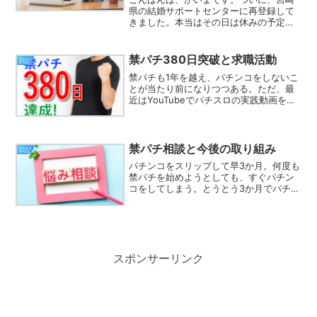
県の結婚サポートセンターに再登録して
きました。本当はその日は休みの予定だ
ったのですが、急きょ仕事が入ってしま
って…。とはいえ「用事がある」と言っ
て、午前中だけ出勤してなんとか時間を
禁パチ380日突破と求職活動
日記
作りました。予約していた...
禁パチも1年を越え、パチンコをしないこ
とが当たり前になりつつある。ただ、最
近はYouTubeでパチスロの実践動画を見
たり、昔好きだった機種の歌とか聴いた
りしている。まだ完全には、パチンコか
ら足を洗えていない。また、しばらくは
動画を観るのはや...
禁パチ相談と今後の取り組み
日記
パチンコをスリップして早3か月。何度も
禁パチを始めようとしても、すぐパチン
コをしてしまう。とうとう3か月でパチン
コに30万使ってしまう。これではいけな
いと思い、久しぶりに「ギャンブル依存
症予防回復支援センター」に電話してみ
た。心理カウンセラ...
スポンサーリンク