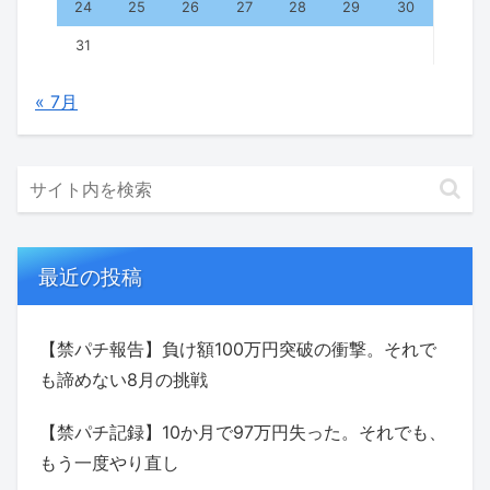
24
25
26
27
28
29
30
31
« 7月
最近の投稿
【禁パチ報告】負け額100万円突破の衝撃。それで
も諦めない8月の挑戦
【禁パチ記録】10か月で97万円失った。それでも、
もう一度やり直し