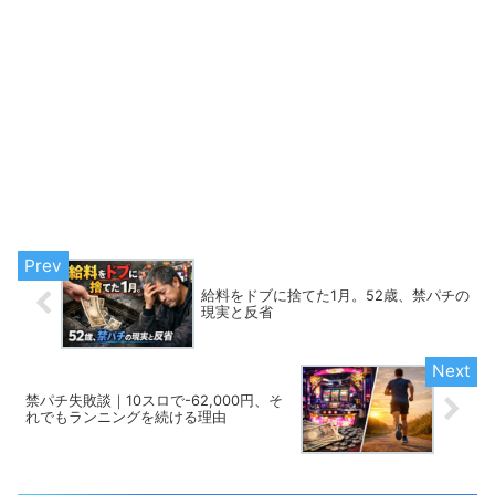
給料をドブに捨てた1月。52歳、禁パチの
現実と反省
禁パチ失敗談｜10スロで-62,000円、そ
れでもランニングを続ける理由