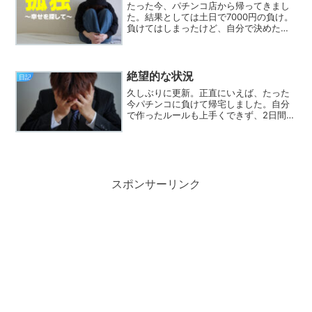
たった今、パチンコ店から帰ってきまし
た。結果としては土日で7000円の負け。
負けてはしまったけど、自分で決めたル
ール通り１パチのみ１日5000までで退散
できた。ルールが守れたのは良かったと
思う。借金にも明日のカードの引き落と
し分のお金にも手...
絶望的な状況
日記
久しぶりに更新。正直にいえば、たった
今パチンコに負けて帰宅しました。自分
で作ったルールも上手くできず、2日間で
5万円の負け。5月より約2か月ちょいで
トータル20万の負け。財布には3000円の
み。給料日まで2週間。銀行残高は、カー
ドの引き落と...
スポンサーリンク