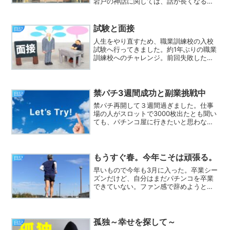
岩戸の神話に関しては、話が長くなるの
でここでは割愛させていただきます。
σ(^_^;)ｱｾｱｾ…興味のある方は、天岩戸神
社のホームページに記載されているので
試験と面接
日記
ご確認ください...
人生をやり直すため、職業訓練校の入校
試験へ行ってきました。約1年ぶりの職業
訓練校へのチャレンジ。前回失敗した経
験を踏まえ、今回は面接への前準備や筆
記試験への対策をしてきた。面接への対
策もともと人前で話すのが苦手な自分。
前回、話す内容を絞り切...
禁パチ3週間成功と副業挑戦中
日記
禁パチ再開して３週間過ぎました。仕事
場の人がスロットで3000枚出たとも聞い
ても、パチンコ屋に行きたいと思わなく
なってきた。もちらん給料が入ってない
ので、お金がないということもあるけ
ど、やっぱり勝てないんだろうなという
気持ちが強くなってる。...
もうすぐ春。今年こそは頑張る。
日記
早いもので今年も3月に入った。卒業シー
ズンだけど、自分はまだパチンコを卒業
できていない。ファン感で辞めようと思
っていたけど、休みのたびに打ってしま
う。最近では、仕事終わりまで手を出す
始末。仕事のストレスのせいにしてしま
う自分がいる。正直、自...
孤独～幸せを探して～
日記