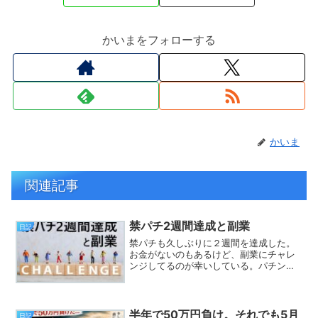
かいまをフォローする
かいま
関連記事
禁パチ2週間達成と副業
日記
禁パチも久しぶりに２週間を達成した。
お金がないのもあるけど、副業にチャレ
ンジしてるのが幸いしている。パチンコ
していた大きな要因はお金を増やした
い。なまじ勝った経験があると、また勝
てるんじゃないかと期待してしまう。そ
んなことを繰り返していると...
半年で50万円負け。それでも5月
日記