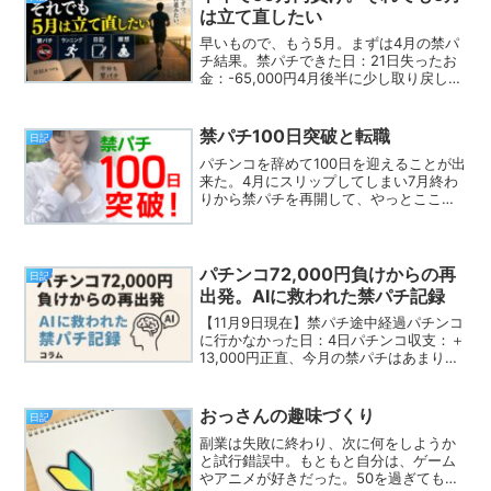
は立て直したい
早いもので、もう5月。まずは4月の禁パ
チ結果。禁パチできた日：21日失ったお
金：-65,000円4月後半に少し取り戻した
ものの、正直焼け石に水だった。そし
て、記録を始めた去年10月から半年。負
け額は、とうとう50万円を超えた。改め
禁パチ100日突破と転職
日記
て考えると...
パチンコを辞めて100日を迎えることが出
来た。4月にスリップしてしまい7月終わ
りから禁パチを再開して、やっとここま
で戻ってきた。正直お金と体力、時間が
ないというのもあるけど、借金や暇さえ
あればパチンコしていた昔と比べると大
分欲求を制御出来て...
パチンコ72,000円負けからの再
日記
出発。AIに救われた禁パチ記録
【11月9日現在】禁パチ途中経過パチンコ
に行かなかった日：4日パチンコ収支：＋
13,000円正直、今月の禁パチはあまりう
まくいっていません。11月1日と2日でま
さかの 72,000円負け。あのときは本当に
「どうしよう…」と思いました。その
おっさんの趣味づくり
日記
後...
副業は失敗に終わり、次に何をしようか
と試行錯誤中。もともと自分は、ゲーム
やアニメが好きだった。50を過ぎてもそ