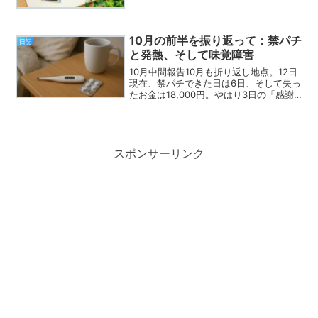
れは変わらない。アニメも数は減ったけ
ど、今でも見ている。最近では、終了し
てしまったけど【転生したらスライムだ
った件】の３期、【葬送...
10月の前半を振り返って：禁パチ
日記
と発熱、そして味覚障害
10月中間報告10月も折り返し地点。12日
現在、禁パチできた日は6日、そして失っ
たお金は18,000円。やはり3日の「感謝
の日」に期待して打ち散らかしたのが痛
かった。「ちょっとだけ…」のつもり
が、当たらなさすぎて自分を抑えきれず
使ってしまう...
スポンサーリンク