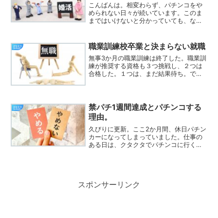
こんばんは。相変わらず、パチンコをや
められない日々が続いています。このま
まではいけないと分かっていても、なか
なか抜け出せずにいます。そんな自分に
少しでも変化を与えたくて――思い切っ
て、婚活を再開することにしました。5年
職業訓練校卒業と決まらない就職
日記
ほど前に登録していた結...
無事3か月の職業訓練は終了した。職業訓
練が推奨する資格も３つ挑戦し、２つは
合格した。１つは、まだ結果待ち。で
も、就職は決まらなかった。一応、職業
訓練校の就職面談で、なんとか１件、職
を紹介してもらえるかもしれないとの事
で履歴書を渡した。ただ、...
禁パチ1週間達成とパチンコする
日記
理由。
久びりに更新。ここ2か月間、休日パチン
カーになってしまっていました。仕事の
ある日は、クタクタでパチンコに行く体
力も気力もないけど、休みの日はどうし
ても行ってしまっていました。自分の中
で考えられる大きな理由は２つ。まず1つ
目は、お金が欲しい。...
スポンサーリンク