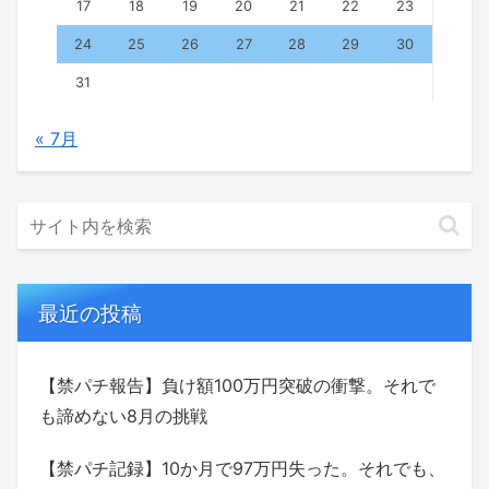
17
18
19
20
21
22
23
24
25
26
27
28
29
30
31
« 7月
最近の投稿
【禁パチ報告】負け額100万円突破の衝撃。それで
も諦めない8月の挑戦
【禁パチ記録】10か月で97万円失った。それでも、