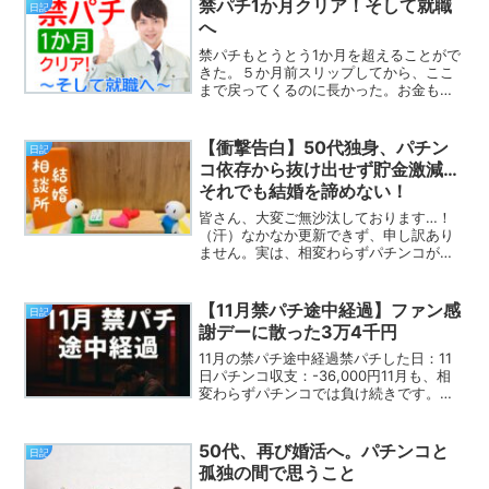
禁パチ1か月クリア！そして就職
日記
へ
禁パチもとうとう1か月を超えることがで
きた。５か月前スリップしてから、ここ
まで戻ってくるのに長かった。お金も時
間も大分失った。でも、負け続けたおか
げで少し我に返ることができた。あのま
ま、勝ったり負けたりを繰り返していた
【衝撃告白】50代独身、パチン
日記
ら、まだ続けていて貯金...
コ依存から抜け出せず貯金激減…
それでも結婚を諦めない！
皆さん、大変ご無沙汰しております…！
（汗）なかなか更新できず、申し訳あり
ません。実は、相変わらずパチンコが辞
められず、貯金がみるみる減っていくと
いう、なんとも情けない状況が続いてお
ります…（苦笑）。最近のパチンコやス
【11月禁パチ途中経過】ファン感
日記
ロットは、一撃の爆発力ば...
謝デーに散った3万4千円
11月の禁パチ途中経過禁パチした日：11
日パチンコ収支：-36,000円11月も、相
変わらずパチンコでは負け続きです。原
因は、11/14（金）〜16（日）に開催され
た「全国パチンコ・パチスロ ファン感謝
デー」。特に16日は “6のつく日” ...
50代、再び婚活へ。パチンコと
日記
孤独の間で思うこと